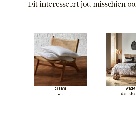
Dit interesseert jou misschien oo
dream
wadd
wit
dark sh