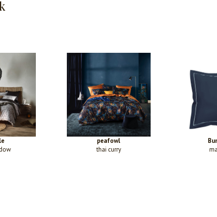
k
le
peafowl
Bu
adow
thai curry
ma