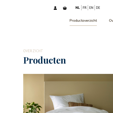
NL
FR
EN
DE
Productoverzicht
Ov
OVERZICHT
Producten