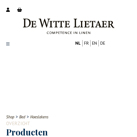
NL
FR
EN
DE
Productoverzicht
Over ons
Catalogus
Nieuws
PROFESSIONAL
CONSUMENT
Tips
FAQ
>
>
Shop
Bed
Hoeslakens
Contact
OVERZICHT
Producten