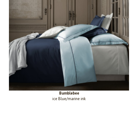
Bumblebee
ice Blue/marine ink