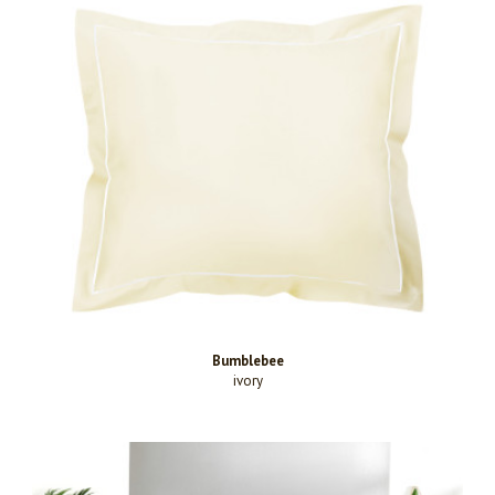
Bumblebee
ivory