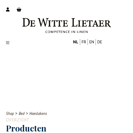
NL
FR
EN
DE
Productoverzicht
Over ons
Catalogus
Nieuws
PROFESSIONAL
CONSUMENT
Tips
FAQ
>
>
Shop
Bed
Hoeslakens
Contact
OVERZICHT
Producten