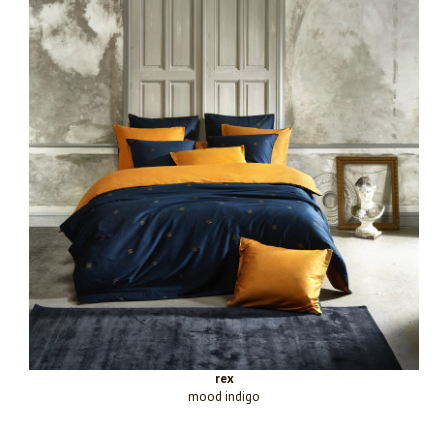
rex
mood indigo