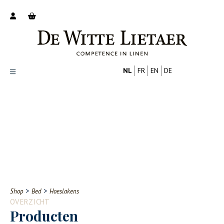
NL
FR
EN
DE
Productoverzicht
Over ons
Catalogus
Nieuws
PROFESSIONAL
CONSUMENT
Tips
FAQ
>
>
Shop
Bed
Hoeslakens
Contact
OVERZICHT
Producten