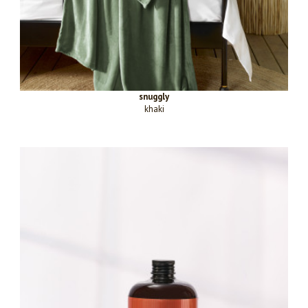
snuggly
khaki