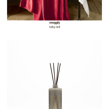
snuggly
ruby red