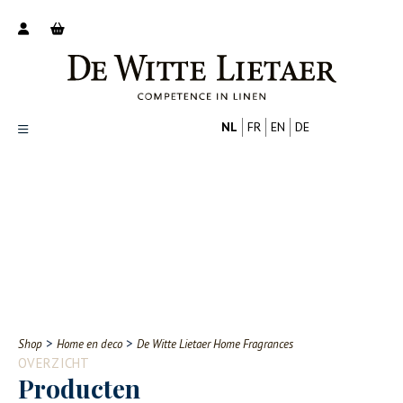
NL
FR
EN
DE
Productoverzicht
Over ons
Catalogus
Nieuws
PROFESSIONAL
CONSUMENT
Tips
FAQ
>
>
Shop
Home en deco
De Witte Lietaer Home Fragrances
Contact
OVERZICHT
Producten