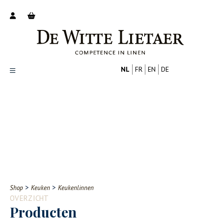
NL
FR
EN
DE
Productoverzicht
Over ons
Catalogus
Nieuws
PROFESSIONAL
CONSUMENT
Tips
FAQ
>
>
Shop
Keuken
Keukenlinnen
Contact
OVERZICHT
Producten