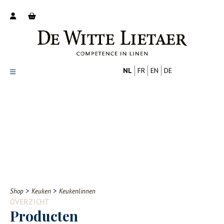
NL
FR
EN
DE
Productoverzicht
Over ons
Catalogus
Nieuws
PROFESSIONAL
CONSUMENT
Tips
FAQ
>
>
Shop
Keuken
Keukenlinnen
Contact
OVERZICHT
Producten