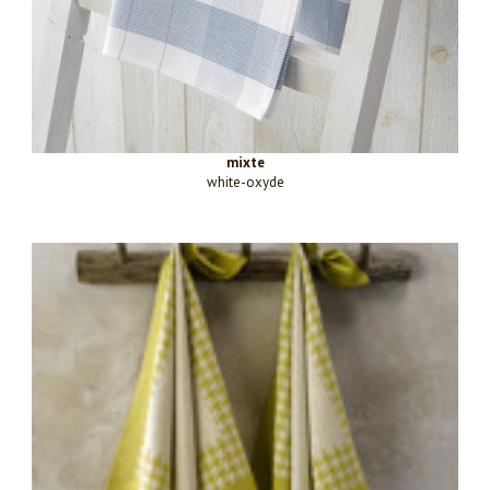
mixte
white-oxyde