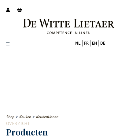
NL
FR
EN
DE
Productoverzicht
Over ons
Catalogus
Nieuws
PROFESSIONAL
CONSUMENT
Tips
FAQ
>
>
Shop
Keuken
Keukenlinnen
Contact
OVERZICHT
Producten