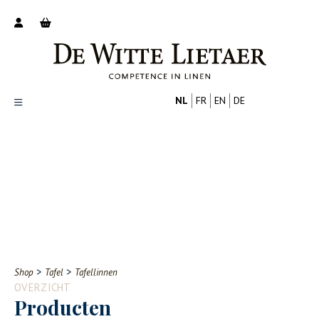
NL
FR
EN
DE
Productoverzicht
Over ons
Catalogus
Nieuws
PROFESSIONAL
CONSUMENT
Tips
FAQ
>
>
Shop
Tafel
Tafellinnen
Contact
OVERZICHT
Producten