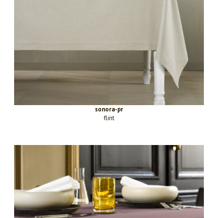
sonora-pr
flint