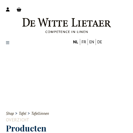
NL
FR
EN
DE
Productoverzicht
Over ons
Catalogus
Nieuws
PROFESSIONAL
CONSUMENT
Tips
FAQ
>
>
Shop
Tafel
Tafellinnen
Contact
OVERZICHT
Producten