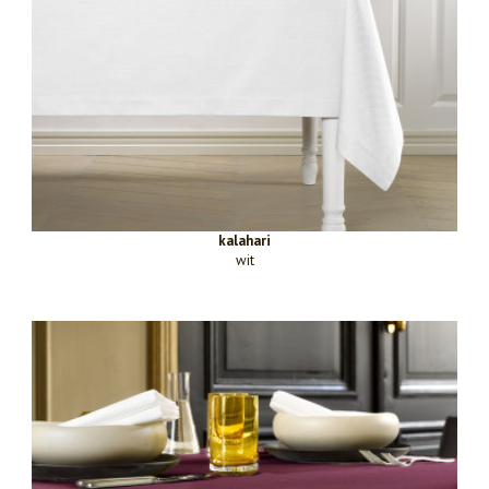
kalahari
wit