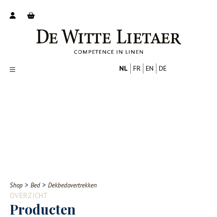
NL
FR
EN
DE
Productoverzicht
Over ons
Catalogus
Nieuws
PROFESSIONAL
CONSUMENT
Tips
FAQ
>
>
Shop
Bed
Dekbedovertrekken
Contact
OVERZICHT
Producten