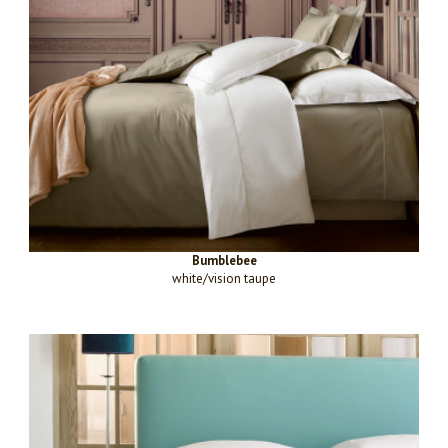
Bumblebee
white/vision taupe