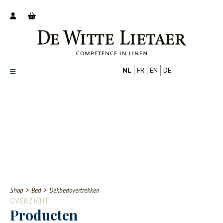
NL
FR
EN
DE
Productoverzicht
Over ons
Catalogus
Nieuws
PROFESSIONAL
CONSUMENT
Tips
FAQ
>
>
Shop
Bed
Dekbedovertrekken
Contact
OVERZICHT
Producten