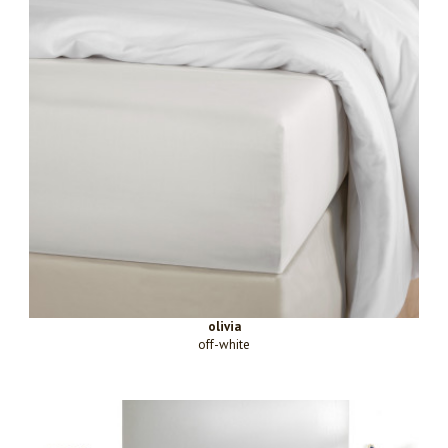
olivia
off-white