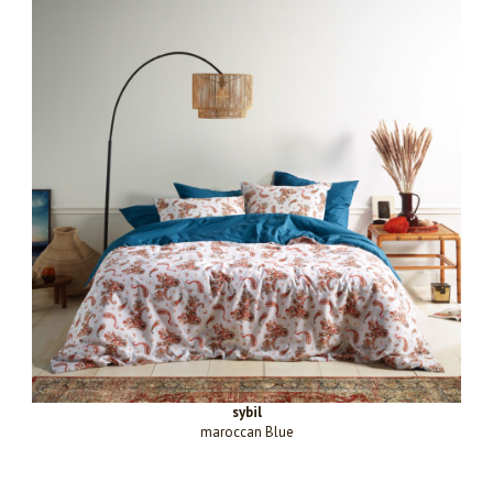
sybil
maroccan Blue