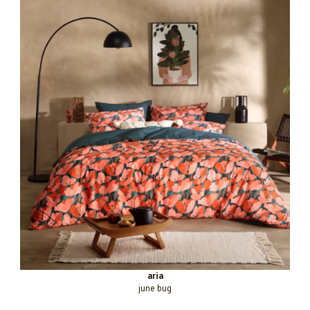
aria
june bug