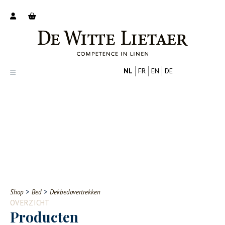
NL
FR
EN
DE
Productoverzicht
Over ons
Catalogus
Nieuws
PROFESSIONAL
CONSUMENT
Tips
FAQ
>
>
Shop
Bed
Dekbedovertrekken
Contact
OVERZICHT
Producten