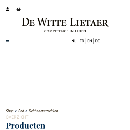
NL
FR
EN
DE
Productoverzicht
Over ons
Catalogus
Nieuws
PROFESSIONAL
CONSUMENT
Tips
FAQ
>
>
Shop
Bed
Dekbedovertrekken
Contact
OVERZICHT
Producten