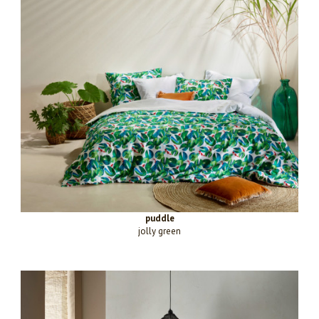
puddle
jolly green