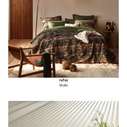
rufus
khaki